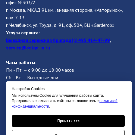
офис №303/2
г. Москва, МКАД 91 км., внешняя сторона, «Авторынок»,
пав. 7-13
г. Челябинск, ул. Труда, д. 91, оф. 504, БЦ «Garderob»
Услуги сервиса:
Выездная сервисная бригада!
8 495 414-47-99
,
service@volgo-in.ru
Часы работы:
Пн. - Пт. — с 9:00 до 18:00 часов
Сб. - Вс. — Выходные дни
Настройка Сookies
8 (495) 414 38 38
Мы используем Cookie для улучшения работы сайта.
Продолжая использовать сайт, вы соглашаетесь с
политикой
kmu-dy@yandex.ru
конфиденциальности
.
Email:
Принять все
ОБРАТНЫЙ ЗВОНОК