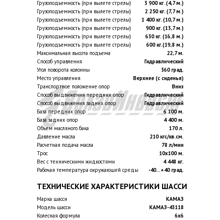
Грузоподъемность (при вылете стрелы)
3 900 кг. (4,7 м.)
Грузоподъемность (при вылете стрелы)
2 250 кг. (7,7 м.)
Грузоподъемность (при вылете стрелы)
1 400 кг. (10,7 м.)
Грузоподъемность (при вылете стрелы)
900 кг. (13,7 м.)
Грузоподъемность (при вылете стрелы)
630 кг. (16,8 м.)
Грузоподъемность (при вылете стрелы)
600 кг.(19,8 м.)
Максимальная высота подъема
22,7 м.
Способ управления
Гидравлический
Угол поворота колонны
360 град.
Место управления
Верхнее (с сиденья)
Транспортное положение опор
Вниз
Способ выдвижения передних опор
Гидравлический
Способ выдвижения задних опор
Гидравлический
База передних опор
6 100 м.
База задних опор
4 400 м.
Объем масляного бака
170 л.
Давление масла
210 кгс/кв.см.
Расчетная подача масла
78 л/мин
Трос
10х100 м.
Вес с техническими жидкостями
4 448 кг.
Рабочая температура окружающей среды
-40...+40 град.
ТЕХНИЧЕСКИЕ ХАРАКТЕРИСТИКИ ШАССИ
Марка шасси
КАМАЗ
Модель шасси
КАМАЗ-43118
Колесная формула
6х6