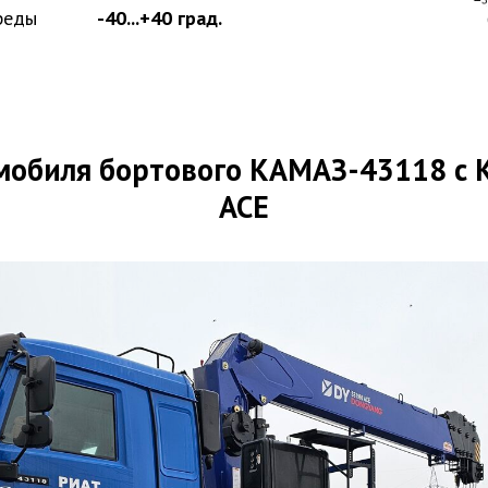
реды
-40...+40 град.
мобиля бортового КАМАЗ-43118 с
ACE