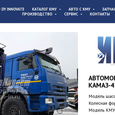
 DY INNOVATE
КАТАЛОГ КМУ
АВТО С КМУ
ЗАПЧА
ПРОИЗВОДСТВО
СЕРВИС
КОНТАКТЫ
АВТОМО
КАМАЗ-4
Модель шасс
Колесная фо
Модель КМУ