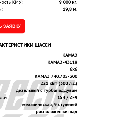
ность КМУ:
9 000 кг.
ы:
19,8 м.
Ь ЗАЯВКУ
АКТЕРИСТИКИ ШАССИ
КАМАЗ
КАМАЗ-43118
6х6
КАМАЗ 740.705-300
221 кВт (300 л.с.)
дизельный с турбонаддувом
едач
154 / ZF9
механическая, 9 ступеней
расположенная над