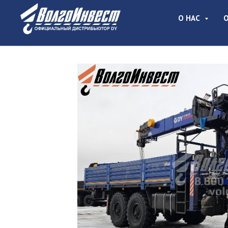
О НАС
О