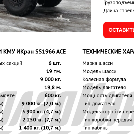
Грузоподъем
Длина стрел
ОСТАВИТ
 КМУ ИКран SS1966 ACE
ТЕХНИЧЕСКИЕ ХАР
ых секций
6 шт.
Марка шасси
19 тм.
Модель шасси
9 000 кг.
Колесная формула
19,8 м.
Модель двигателя
вылете
600 кг.
Мощность двигателя
ы)
9 000 кг. (2,0 м.)
Тип двигателя
ы)
3 900 кг. (4,7 м.)
Модель коробки пер
ы)
2 250 кг. (7,7 м.)
Тип коробки передач
ы)
1 400 кг. (10,7 м.)
Тип кабины