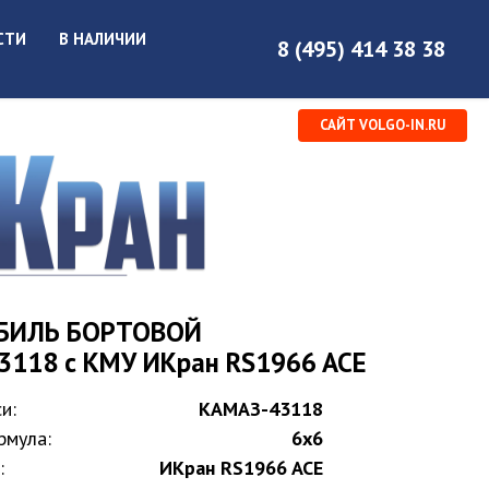
СТИ
В НАЛИЧИИ
8 (495) 414 38 38
САЙТ VOLGO-IN.RU
БИЛЬ БОРТОВОЙ
3118 с КМУ ИКран RS1966 ACE
и:
КАМАЗ-43118
рмула:
6х6
:
ИКран RS1966 ACE